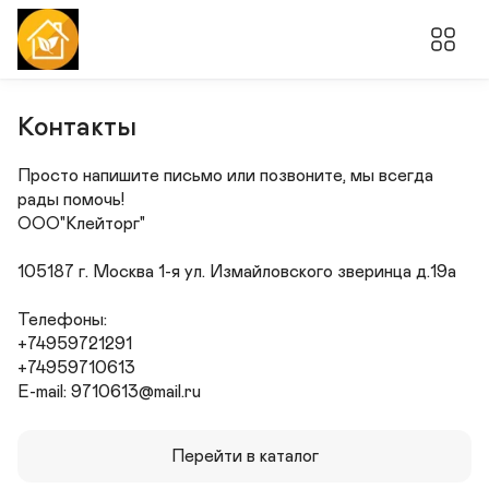
Контакты
Просто напишите письмо или позвоните, мы всегда 
рады помочь!

ООО"Клейторг"

105187 г. Москва 1-я ул. Измайловского зверинца д.19а

Телефоны:

+74959721291

+74959710613

E-mail: 9710613@mail.ru
Перейти в каталог